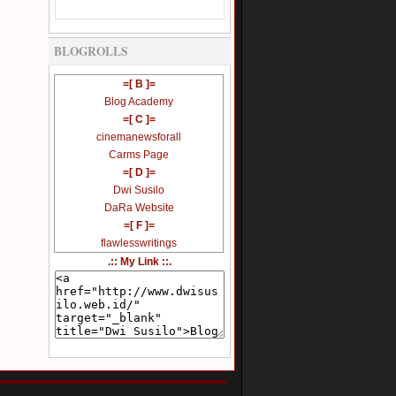
BLOGROLLS
=[ B ]=
Blog Academy
=[ C ]=
cinemanewsforall
Carms Page
=[ D ]=
Dwi Susilo
DaRa Website
=[ F ]=
flawlesswritings
Free Search Download
.:: My Link ::.
=[ I ]=
Impossible Is Nothing
Immo Digital Studio
=[ K ]=
Karthik's Blog
=[ M ]=
Myria DiFa