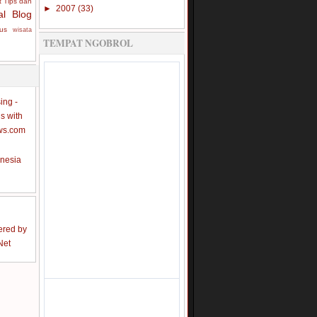
t
Tips dan
►
2007
(33)
al Blog
rus
wisata
TEMPAT NGOBROL