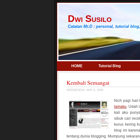
Dwi Susilo
Catatan Mr.D : personal, tutorial blog,
HOME
Tutorial Blog
Kembali Semangat
WEDNESDAY, MAY 6, 2009
Nich pagi hari
lamaku
. Udah 
kali aku pun
sibuk cari rece
kurus kering k
blog ini kare
tentang dunia blogging. Mumpung sekaran