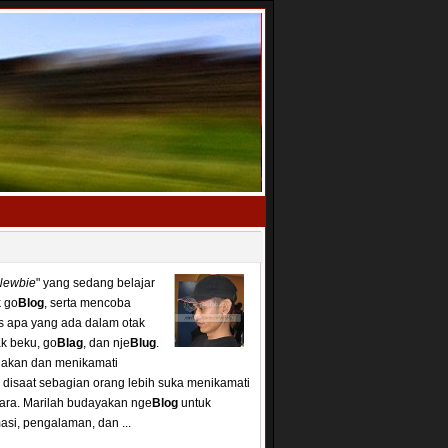
Newbie
" yang sedang belajar
 go
Blog
, serta mencoba
is apa yang ada dalam otak
k beku, go
Blag
, dan nje
Blug
.
akan dan menikamati
r disaat sebagian orang lebih suka menikamati
ara. Marilah budayakan nge
Blog
untuk
masi, pengalaman, dan ...