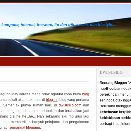
 komputer, internet, freeware, tip dan trik, wisata, dan lifestyle....
DWI SUSILO
Seorang
Blog
ger "
nge
Blog
biar nggak
 lagi holiday karena mang ndak ngantor coba buka
blog
berpikir dan menul
lama sekali aku ndak nulis di
blog ini
, blog yang pertama
sehingga otak ngga
ya. Semenjak punya rumah baru di
dwisusilo.com
dan
Berusaha menggun
han, blog ini jadi hampir terlupakan dan terabaikan jadi
kebebasan
berpiki
urang gizi he..he...he... Nah sekarang aku mo urus lagi
keblablasan
berbic
na telah memberikan banyak pelajaran dan pengalaman
berbagi ilmu, infor
g lagi
semangat blogging
.