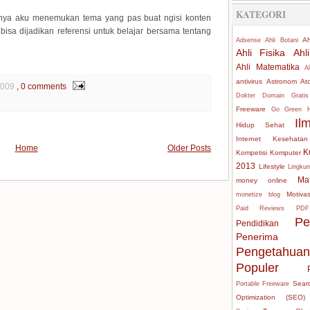
KATEGORI
irnya aku menemukan tema yang pas buat ngisi konten
n bisa dijadikan referensi untuk belajar bersama tentang
Ah
Adsense
Ahli Botani
Ahli Fisika
Ahl
Ahli Matematika
A
antivirus
Astronom
At
2009
, 0 comments
Dokter
Domain Gratis
Freeware
Go Green
Il
Hidup Sehat
Internet
Kesehatan
Home
Older Posts
K
Kompetisi
Komputer
2013
Lifestyle
Lingku
Ma
money online
Motivas
monetize blog
Paid Reviews
PDF
P
Pendidikan
Penerima 
Pengetahuan
Populer
Sear
Portable Freeware
Optimization (SEO)