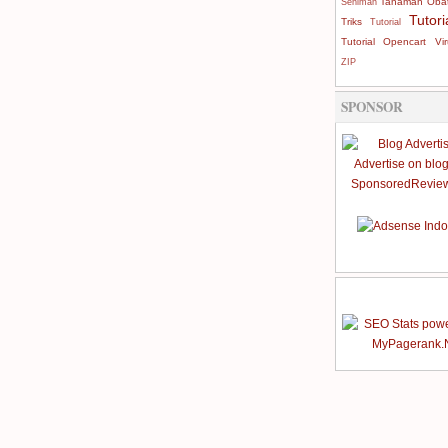
Tanaman Oba
Seniman
Tutori
Triks
Tutorial
Tutorial Opencart
Vi
ZIP
SPONSOR