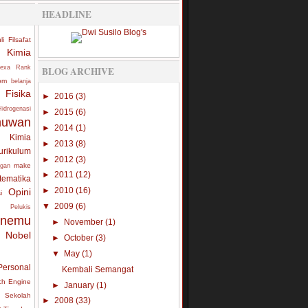
HEADLINE
li Filsafat
i Kimia
lexa Rank
BLOG ARCHIVE
om
belanja
Fisika
►
2016
(3)
Hidrogenasi
►
2015
(6)
muwan
►
2014
(1)
Kimia
►
2013
(8)
urikulum
►
2012
(3)
make
ngan
►
2011
(12)
tematika
Opini
►
2010
(16)
i
▼
2009
(6)
Pelukis
enemu
►
November
(1)
Nobel
►
October
(3)
▼
May
(1)
Personal
Kembali Semangat
ch Engine
►
January
(1)
Sekolah
►
2008
(33)