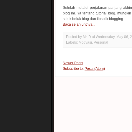
Setelah melalui perjalanan panjang akh
blog ini. Ya tentang tutorial blog. mungki
seluk beluk blog dan tips trik blogging.
Baca selanjuntnya...
Posted by Mr. D
at
Wednesday, May 06, 
Labels:
Motivasi
,
Personal
Newer Posts
Subscribe to:
Posts (Atom)